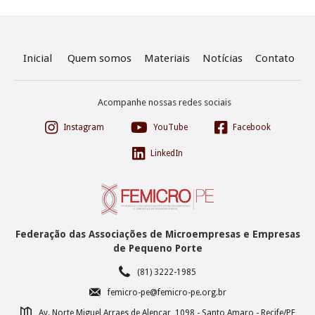
Inicial
Quem somos
Materiais
Notícias
Contato
Acompanhe nossas redes sociais



Instagram
YouTube
Facebook

LinkedIn
Federação das Associações de Microempresas e Empresas
de Pequeno Porte
☎
(81) 3222-1985
✉
femicro-pe@femicro-pe.org.br

Av. Norte Miguel Arraes de Alencar, 1098 - Santo Amaro - Recife/PE