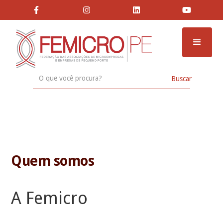




SOBRE
Quem somos
A Femicro