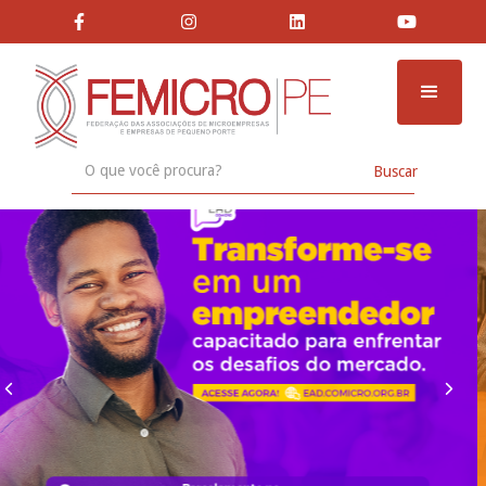





